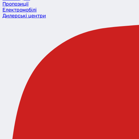
Пропозиції
Eлектромобілі
Дилерські центри