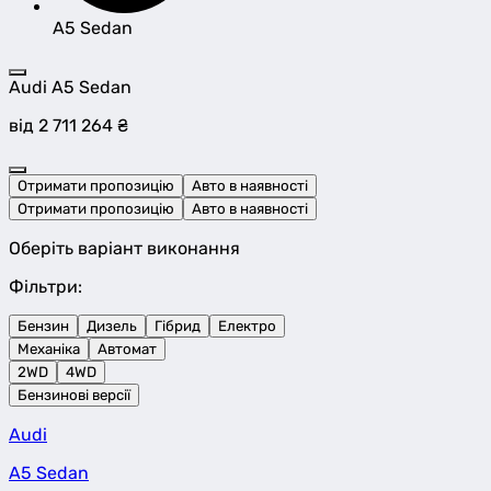
A5 Sedan
Audi A5 Sedan
від 2 711 264 ₴
Отримати пропозицію
Авто в наявності
Отримати пропозицію
Авто в наявності
Оберіть варіант виконання
Фільтри:
Бензин
Дизель
Гібрид
Електро
Механіка
Автомат
2WD
4WD
Бензинові версії
Audi
A5 Sedan