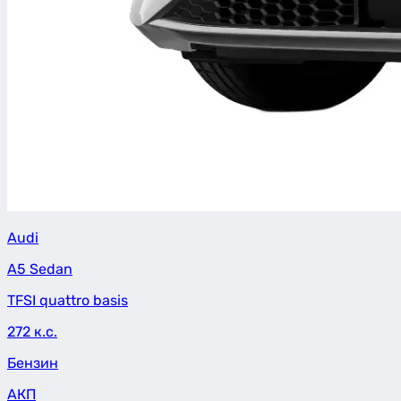
Audi
A5 Sedan
TFSI quattro basis
272 к.с.
Бензин
АКП