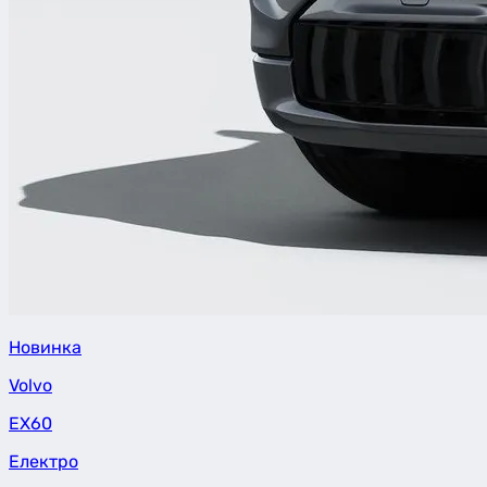
Новинка
Volvo
EX60
Електро