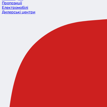
Пропозиції
Eлектромобілі
Дилерські центри