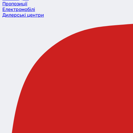
Пропозиції
Eлектромобілі
Дилерські центри