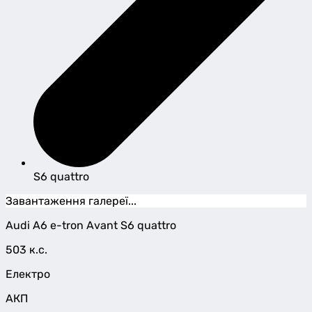
S6 quattro
Завантаження галереї...
Audi
A6 e-tron Avant
S6 quattro
503 к.с.
Електро
АКП