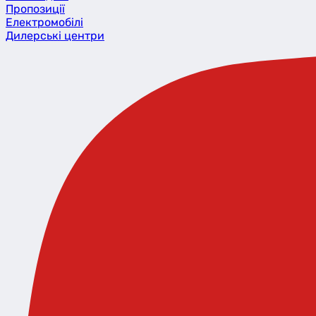
Пропозиції
Eлектромобілі
Дилерські центри