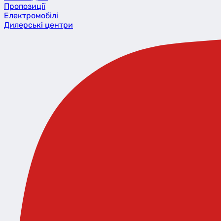
Пропозиції
Eлектромобілі
Дилерські центри