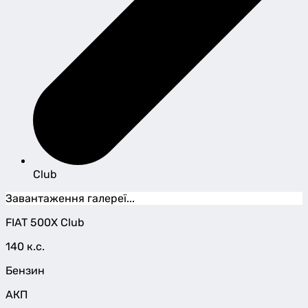
Club
Завантаження галереї...
FIAT
500X
Club
140 к.с.
Бензин
АКП