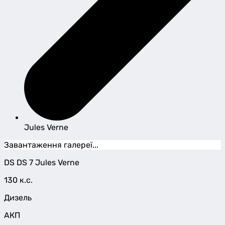
Jules Verne
Завантаження галереї...
DS
DS 7
Jules Verne
130 к.с.
Дизель
АКП