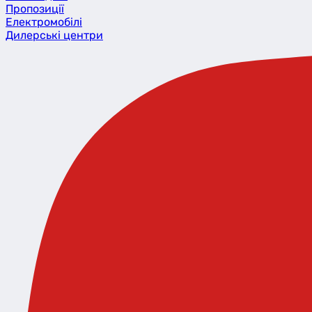
Пропозиції
Eлектромобілі
Дилерські центри