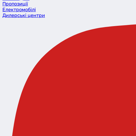
Пропозиції
Eлектромобілі
Дилерські центри