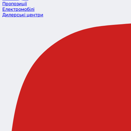
Пропозиції
Eлектромобілі
Дилерські центри