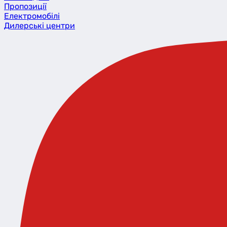
Пропозиції
Eлектромобілі
Дилерські центри