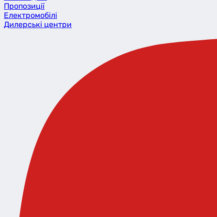
Пропозиції
Eлектромобілі
Дилерські центри