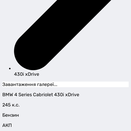
430i xDrive
Завантаження галереї...
BMW
4 Series Cabriolet
430i xDrive
245 к.с.
Бензин
АКП