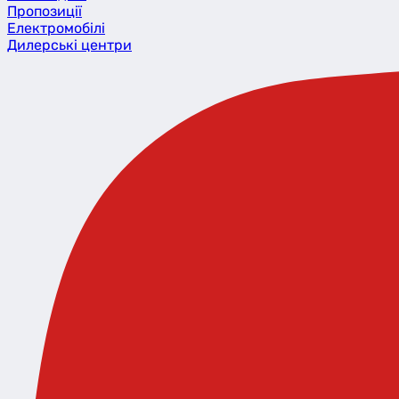
Пропозиції
Eлектромобілі
Дилерські центри