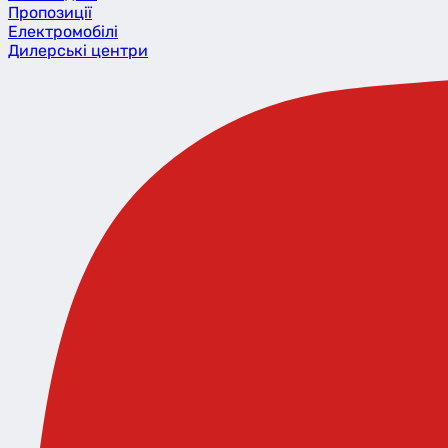
Пропозиції
Eлектромобілі
Дилерські центри