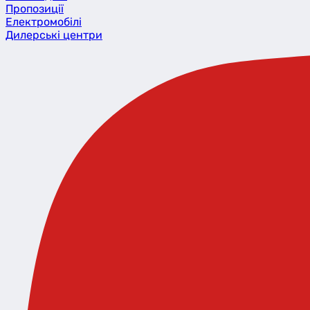
Пропозиції
Eлектромобілі
Дилерські центри