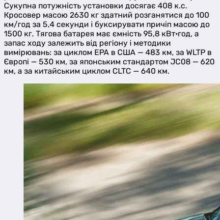
Сукупна потужність установки досягає 408 к.с.
Кросовер масою 2630 кг здатний розганятися до 100
км/год за 5,4 секунди і буксирувати причіп масою до
1500 кг. Тягова батарея має ємність 95,8 кВт·год, а
запас ходу залежить від регіону і методики
вимірювань: за циклом EPA в США — 483 км, за WLTP в
Європі — 530 км, за японським стандартом JC08 — 620
км, а за китайським циклом CLTC — 640 км.