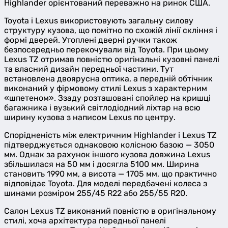
Highlander орієнтований переважно на ринок США.
Toyota і Lexus використовують загальну силову
структуру кузова, що помітно по схожій лінії скління і
формі дверей. Утоплені дверні ручки також
безпосередньо перекочували від Toyota. При цьому
Lexus TZ отримав повністю оригінальні кузовні панелі
та власний дизайн передньої частини. Тут
встановлена двоярусна оптика, а передній обтічник
виконаний у фірмовому стилі Lexus з характерним
«шпетеном». Ззаду розташовані спойлер на кришці
багажника і вузький світлодіодний ліхтар на всю
ширину кузова з написом Lexus по центру.
Спорідненість між електричним Highlander і Lexus TZ
підтверджується однаковою колісною базою — 3050
мм. Однак за рахунок іншого кузова довжина Lexus
збільшилася на 50 мм і досягла 5100 мм. Ширина
становить 1990 мм, а висота — 1705 мм, що практично
відповідає Toyota. Для моделі передбачені колеса з
шинами розміром 255/45 R22 або 255/55 R20.
Салон Lexus TZ виконаний повністю в оригінальному
стилі, хоча архітектура передньої панелі