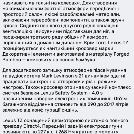
називають «вітальні на колесах». Для створення
максимально комфортної атмосфери передбачені
просторий салон, якісні оздоблювальні матеріали,
включаючи перероблені компоненти, а також зручні
крісла. Сидіння першого і другого рядів оснащені
вентиляцією і висувними підставками для ніг, а
пасажирам третього ряду обіцяний комфорт,
порівнянний з домашнім диваном. Крім того, Lexus TZ
позиціонується як найтихіший кросовер марки.
Декоративні елементи виготовлені з матеріалу Forged
Bamboo — композиту на основі бамбука.
Для додаткового затишку атмосферне підсвічування
та аудіосистема Mark Levinson з 21 динаміком здатні
працювати синхронно, створюючи різні режими
настрою. Також кросовер отримав сучасний комплекс
систем безпеки Lexus Safety System+ 4.0 з
розширеним набором електронних помічників. Об'єм
багажного відділення становить від 290 до 2017 літрів
залежно від конфігурації сидінь.
Lexus TZ оснащений двомоторною системою повного
приводу Direct4. Передній і задній електродвигуни
розвивають по 227 к.с. і 268 Нм крутного моменту.