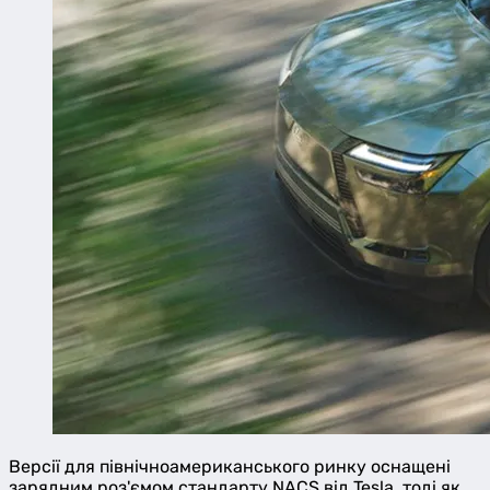
Версії для північноамериканського ринку оснащені
зарядним роз'ємом стандарту NACS від Tesla, тоді як