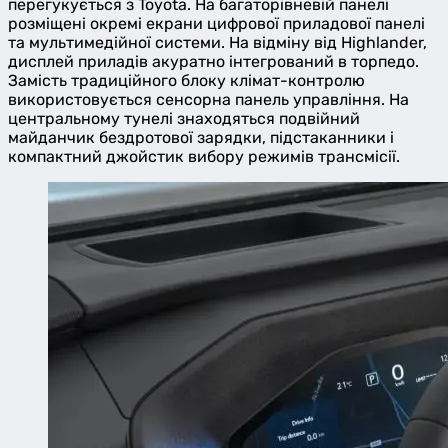
перегукується з Toyota. На багаторівневій панелі
розміщені окремі екрани цифрової приладової панелі
та мультимедійної системи. На відміну від Highlander,
дисплей приладів акуратно інтегрований в торпедо.
Замість традиційного блоку клімат-контролю
використовується сенсорна панель управління. На
центральному тунелі знаходяться подвійний
майданчик бездротової зарядки, підстаканники і
компактний джойстик вибору режимів трансмісії.