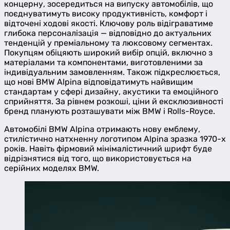
концерну, зосередиться на випуску автомобілів, що
поєднуватимуть високу продуктивність, комфорт і
відточені ходові якості. Ключову роль відіграватиме
глибока персоналізація — відповідно до актуальних
тенденцій у преміальному та люксовому сегментах.
Покупцям обіцяють широкий вибір опцій, включно з
матеріалами та компонентами, виготовленими за
індивідуальним замовленням. Також підкреслюється,
що нові BMW Alpina відповідатимуть найвищим
стандартам у сфері дизайну, акустики та емоційного
сприйняття. За рівнем розкоші, ціни й ексклюзивності
бренд планують розташувати між BMW і Rolls-Royce.
Автомобілі BMW Alpina отримають нову емблему,
стилістично натхненну логотипом Alpina зразка 1970-х
років. Навіть фірмовий мінімалістичний шрифт буде
відрізнятися від того, що використовується на
серійних моделях BMW.