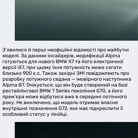
З’явилися й перші неофіційні відомості про майбутні
моделі. За даними інсайдерів, модифікації Alpina
готуються для нового BMW X7 та його електричної
версії iX7, при цьому їхня потужність може сягати
близько 900 к.с. Також західні ЗМІ повідомляють про
розробку потужного седана — імовірного наступника
Alpina B7. Очікується, що він буде створений на базі
рестайлінгової BMW 7 Series покоління G70, а його
прем’єра може відбутися вже в середині поточного
року. Не виключено, що модель отримає власне
внутрішнє позначення G72, яке має підкреслити її
особливий статус у лінійці.