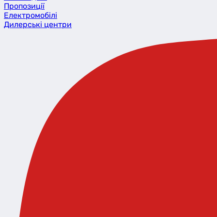
Пропозиції
Eлектромобілі
Дилерські центри