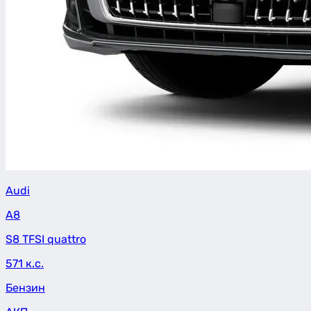
Audi
A8
S8 TFSI quattro
571 к.с.
Бензин