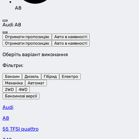
A8
Audi A8
Отримати пропозицію
Авто в наявності
Отримати пропозицію
Авто в наявності
Оберіть варіант виконання
Фільтри:
Бензин
Дизель
Гібрид
Електро
Механіка
Автомат
2WD
4WD
Бензинові версії
Audi
A8
55 TFSI quattro