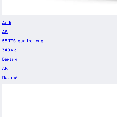
Audi
A8
55 TFSI quattro Long
340 к.с.
Бензин
АКП
Повний