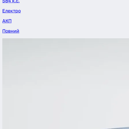
584 к.с.
Електро
АКП
Повний