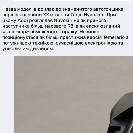
Назва моделі відсилає до знаменитого автогонщика
першої половини ХХ століття Таціо Нуволарі. При
цьому Audi розглядає Nuvolari не як прямого
наступника більш масового R8, а як ексклюзивний
«гало-кар» обмеженого тиражу. Новинка
позиціонується як більш престижна версія Temerario з
потужнішою технікою, сучаснішою електронікою та
унікальним дизайном.