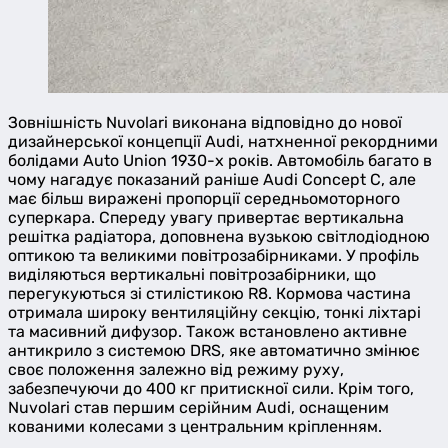
Зовнішність Nuvolari виконана відповідно до нової
дизайнерської концепції Audi, натхненної рекордними
болідами Auto Union 1930-х років. Автомобіль багато в
чому нагадує показаний раніше Audi Concept C, але
має більш виражені пропорції середньомоторного
суперкара. Спереду увагу привертає вертикальна
решітка радіатора, доповнена вузькою світлодіодною
оптикою та великими повітрозабірниками. У профіль
виділяються вертикальні повітрозабірники, що
перегукуються зі стилістикою R8. Кормова частина
отримала широку вентиляційну секцію, тонкі ліхтарі
та масивний дифузор. Також встановлено активне
антикрило з системою DRS, яке автоматично змінює
своє положення залежно від режиму руху,
забезпечуючи до 400 кг притискної сили. Крім того,
Nuvolari став першим серійним Audi, оснащеним
кованими колесами з центральним кріпленням.