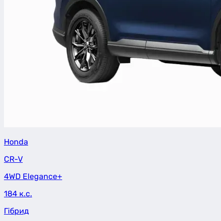
Honda
CR-V
4WD Elegance+
184 к.с.
Гібрид