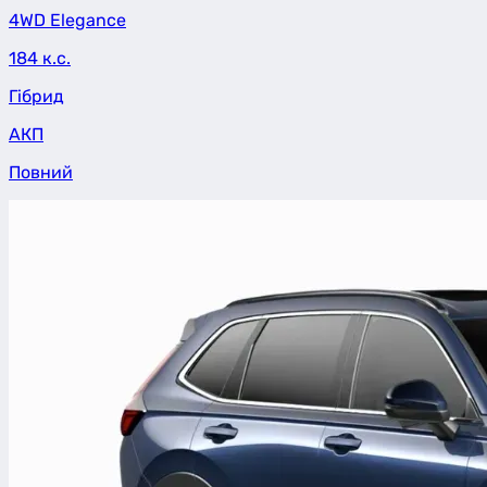
4WD Elegance
184 к.с.
Гібрид
АКП
Повний