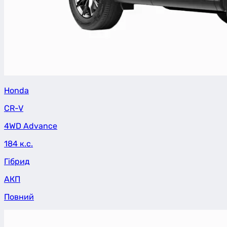
Honda
CR-V
4WD Advance
184 к.с.
Гібрид
АКП
Повний