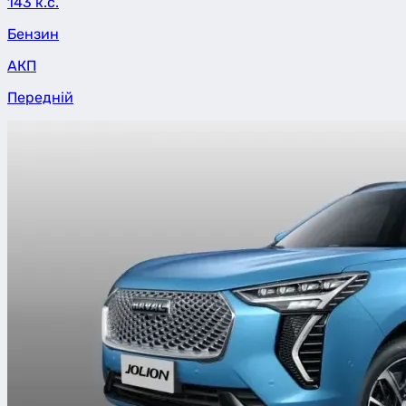
143 к.с.
Бензин
АКП
Передній