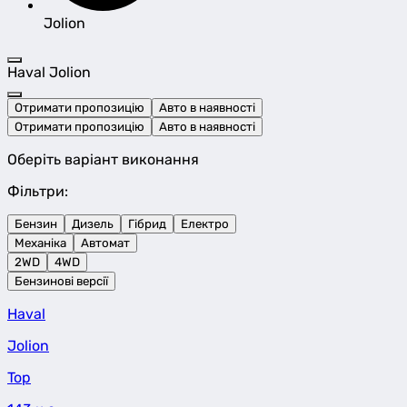
Jolion
Haval Jolion
Отримати пропозицію
Авто в наявності
Отримати пропозицію
Авто в наявності
Оберіть варіант виконання
Фільтри:
Бензин
Дизель
Гібрид
Електро
Механіка
Автомат
2WD
4WD
Бензинові версії
Haval
Jolion
Top