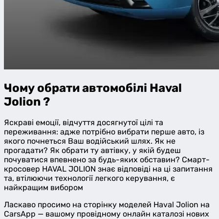
Item
1
Чому обрати автомобілі Haval
of
Jolion ?
0
Яскраві емоції, відчуття досягнутої цілі та
переживання: адже потрібно вибрати перше авто, із
якого почнеться Ваш водійський шлях. Як не
прогадати? Як обрати ту автівку, у якій будеш
почуватися впевнено за будь-яких обставин? Смарт-
кросовер HAVAL JOLION знає відповіді на ці запитання
та, втілюючи технології легкого керування, є
найкращим вибором
Ласкаво просимо на сторінку моделей Haval Jolion на
CarsApp — вашому провідному онлайн каталозі нових