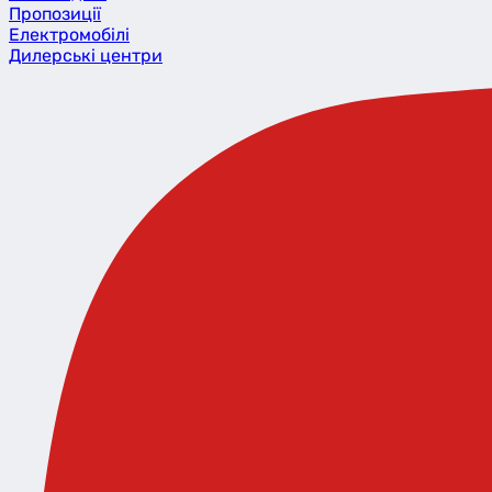
Пропозиції
Eлектромобілі
Дилерські центри