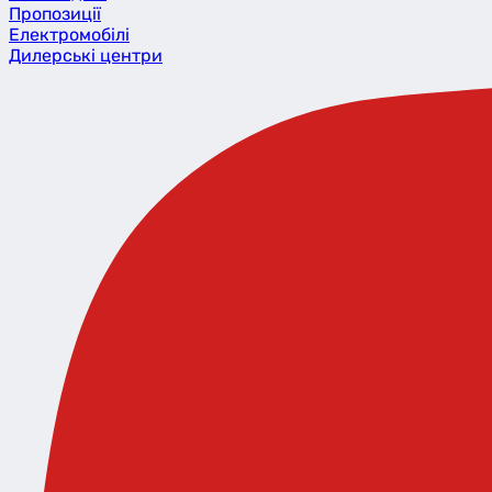
Пропозиції
Eлектромобілі
Дилерські центри