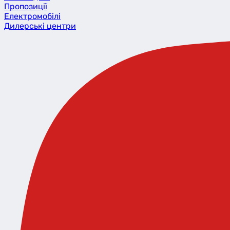
Пропозиції
Eлектромобілі
Дилерські центри