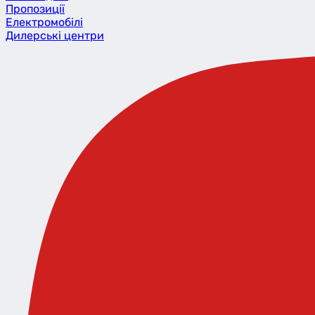
Пропозиції
Eлектромобілі
Дилерські центри