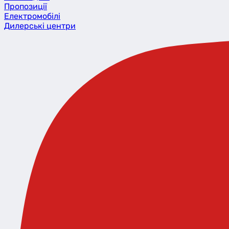
Пропозиції
Eлектромобілі
Дилерські центри