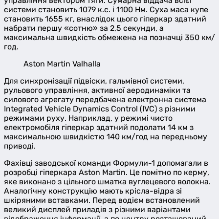
управління вектором тяги. Сумарна віддача всієї
системи становить 1079 к.с. і 1100 Нм. Суха маса купе
становить 1655 кг, внаслідок цього гіперкар здатний
набрати першу «сотню» за 2,5 секунди, а
максимальна швидкість обмежена на позначці 350 км/
год.
Aston Martin Valhalla
Для синхронізації підвіски, гальмівної системи,
рульового управління, активної аеродинаміки та
силового агрегату передбачена електронна система
Integrated Vehicle Dynamics Control (IVC) з різними
режимами руху. Наприклад, у режимі чисто
електромобіля гіперкар здатний подолати 14 км з
максимальною швидкістю 140 км/год на передньому
приводі.
Фахівці заводської команди Формули-1 допомагали в
розробці гіперкара Aston Martin. Це помітно по керму,
яке виконано з цільного шматка вуглецевого волокна.
Аналогічну конструкцію мають крісла-відра зі
шкіряними вставками. Перед водієм встановлений
великий дисплей приладів з різними варіантами
відображення інформації, а по центру розташований