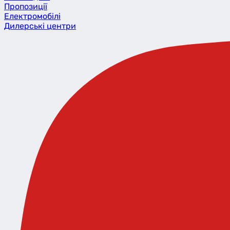
Пропозиції
Eлектромобілі
Дилерські центри