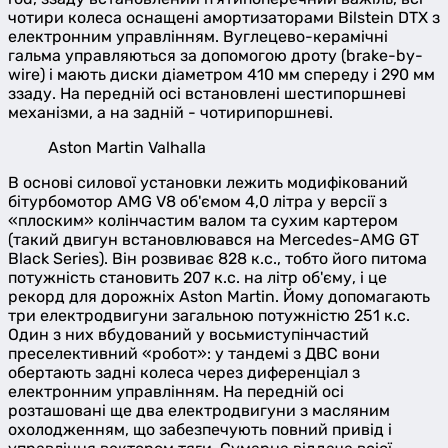
чотири колеса оснащені амортизаторами Bilstein DTX з
електронним управлінням. Вуглецево-керамічні
гальма управляються за допомогою дроту (brake-by-
wire) і мають диски діаметром 410 мм спереду і 290 мм
ззаду. На передній осі встановлені шестипоршневі
механізми, а на задній - чотирипоршневі.
Aston Martin Valhalla
В основі силової установки лежить модифікований
бітурбомотор AMG V8 об'ємом 4,0 літра у версії з
«плоским» колінчастим валом та сухим картером
(такий двигун встановлювався на Mercedes-AMG GT
Black Series). Він розвиває 828 к.с., тобто його питома
потужність становить 207 к.с. на літр об'єму, і це
рекорд для дорожніх Aston Martin. Йому допомагають
три електродвигуни загальною потужністю 251 к.с.
Один з них вбудований у восьмиступінчастий
преселективний «робот»: у тандемі з ДВС вони
обертають задні колеса через диференціал з
електронним управлінням. На передній осі
розташовані ще два електродвигуни з масляним
охолодженням, що забезпечують повний привід і