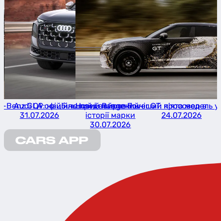
s-Benz GLA офіційно представлений
Audi Q9: найбільший і найрозкішніший кросовер в
Новий Range Rover GT: п’ята модель у
31.07.2026
історії марки
24.07.2026
30.07.2026
Item
1
of
3