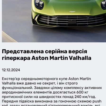
Представлена серійна версія
гіперкара Aston Martin Valhalla
12.12.2024
Екстер'єр середньомоторного купе Aston Martin
Valhalla вже давно не секрет, і він строго
функціональний. Завдяки цілому комплексу активних
аеродинамічних елементів досягається 600 кг
притискної сили на швидкостях понад 240 км/год.
Передня підвіска виконана за гоночною схемою push
rod, ззаду встановлений п'ятипоперечний важіль, всі