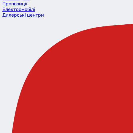
Пропозиції
Eлектромобілі
Дилерські центри