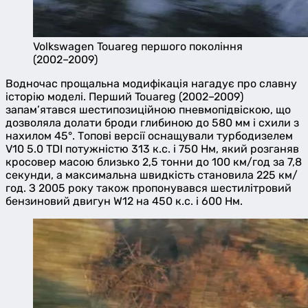
Volkswagen Touareg першого покоління
(2002–2009)
Водночас прощальна модифікація нагадує про славну
історію моделі. Перший Touareg (2002–2009)
запам’ятався шестипозиційною пневмопідвіскою, що
дозволяла долати броди глибиною до 580 мм і схили з
нахилом 45°. Топові версії оснащували турбодизелем
V10 5.0 TDI потужністю 313 к.с. і 750 Нм, який розганяв
кросовер масою близько 2,5 тонни до 100 км/год за 7,8
секунди, а максимальна швидкість становила 225 км/
год. З 2005 року також пропонувався шестилітровий
бензиновий двигун W12 на 450 к.с. і 600 Нм.