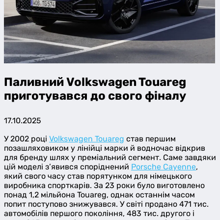
Паливний Volkswagen Touareg
приготувався до свого фіналу
17.10.2025
У 2002 році
Volkswagen Touareg
став першим
позашляховиком у лінійці марки й водночас відкрив
для бренду шлях у преміальний сегмент. Саме завдяки
цій моделі з’явився споріднений
Porsche Cayenne
,
який свого часу став порятунком для німецького
виробника спорткарів. За 23 роки було виготовлено
понад 1,2 мільйона Touareg, однак останнім часом
попит поступово знижувався. У світі продано 471 тис.
автомобілів першого покоління, 483 тис. другого і