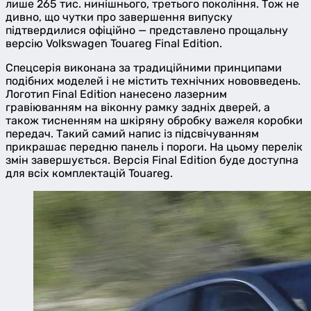
лише 265 тис. нинішнього, третього покоління. Тож не
дивно, що чутки про завершення випуску
підтвердилися офіційно — представлено прощальну
версію Volkswagen Touareg Final Edition.
Спецсерія виконана за традиційними принципами
подібних моделей і не містить технічних нововведень.
Логотип Final Edition нанесено лазерним
гравіюванням на віконну рамку задніх дверей, а
також тисненням на шкіряну обробку важеля коробки
передач. Такий самий напис із підсвічуванням
прикрашає передню панель і пороги. На цьому перелік
змін завершується. Версія Final Edition буде доступна
для всіх комплектацій Touareg.