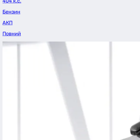
404 к.с.
Бензин
АКП
Повний