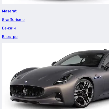
Maserati
GranTurismo
Бензин
Електро