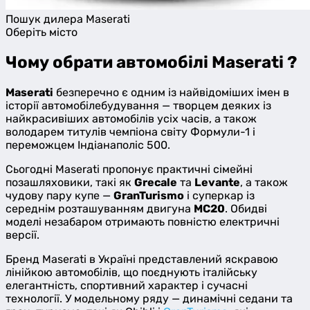
Пошук дилера Maserati
Оберіть місто
Item
1
Чому обрати автомобілі Maserati ?
of
0
Maserati
безперечно є одним із найвідоміших імен в
історії автомобілебудування — творцем деяких із
найкрасивіших автомобілів усіх часів, а також
володарем титулів чемпіона світу Формули-1 і
переможцем Індіанаполіс 500.
Сьогодні Maserati пропонує практичні сімейні
позашляховики, такі як
Grecale
та
Levante
, а також
чудову пару купе —
GranTurismo
і суперкар із
середнім розташуванням двигуна
MC20
. Обидві
моделі незабаром отримають повністю електричні
версії.
Бренд Maserati в Україні представлений яскравою
лінійкою автомобілів, що поєднують італійську
елегантність, спортивний характер і сучасні
технології. У модельному ряду — динамічні седани та