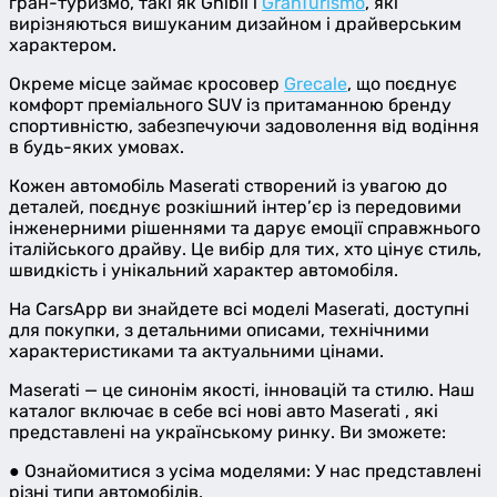
гран-туризмо, такі як Ghibli і
GranTurismo
, які
вирізняються вишуканим дизайном і драйверським
характером.
Окреме місце займає кросовер
Grecale
, що поєднує
комфорт преміального SUV із притаманною бренду
спортивністю, забезпечуючи задоволення від водіння
в будь-яких умовах.
Кожен автомобіль Maserati створений із увагою до
деталей, поєднує розкішний інтер’єр із передовими
інженерними рішеннями та дарує емоції справжнього
італійського драйву. Це вибір для тих, хто цінує стиль,
швидкість і унікальний характер автомобіля.
На CarsApp ви знайдете всі моделі Maserati, доступні
для покупки, з детальними описами, технічними
характеристиками та актуальними цінами.
Maserati — це синонім якості, інновацій та стилю. Наш
каталог включає в себе всі нові авто Maserati , які
представлені на українському ринку. Ви зможете:
● Ознайомитися з усіма моделями: У нас представлені
різні типи автомобілів.