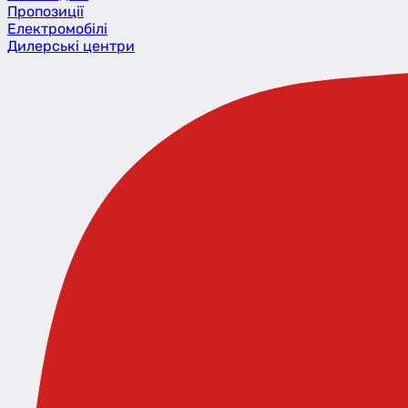
Пропозиції
Eлектромобілі
Дилерські центри