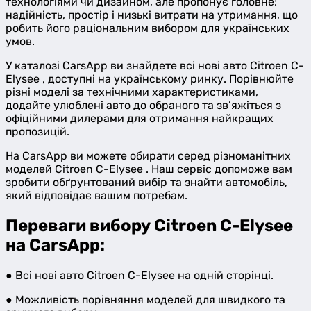
технологіями чи дизайном, але пропонує головне:
надійність, простір і низькі витрати на утримання, що
робить його раціональним вибором для українських
умов.
У каталозі CarsApp ви знайдете всі нові авто Citroen C-
Elysee , доступні на українському ринку. Порівнюйте
різні моделі за технічними характеристиками,
додайте улюблені авто до обраного та зв’яжіться з
офіційними дилерами для отримання найкращих
пропозицій.
На CarsApp ви можете обирати серед різноманітних
моделей Citroen C-Elysee . Наш сервіс допоможе вам
зробити обґрунтований вибір та знайти автомобіль,
який відповідає вашим потребам.
Переваги вибору Citroen C-Elysee
на CarsApp:
● Всі нові авто Citroen C-Elysee на одній сторінці.
● Можливість порівняння моделей для швидкого та