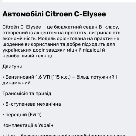
Item
1
Автомобілі Citroen C-Elysee
of
0
Citroën C-Elysée — це бюджетний седан B-класу,
створений із акцентом на простоту, витривалість і
економічність. Модель орієнтована на практичне
щоденне використання та добре підходить для
українських доріг завдяки міцній підвісці й
невибагливій техніці.
Двигуни
• Бензиновий 1.6 VTi (115 к.с.) — більш потужний і
динамічний
Трансмісія та привід
• 5-ступенева механічна
• передній (FWD)
Комплектації в Україні
• Live — базова комплектація з необхідними опціями