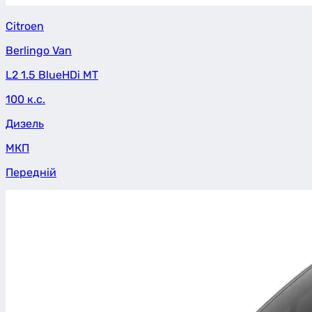
Citroen
Berlingo Van
L2 1.5 BlueHDi MT
100 к.с.
Дизель
МКП
Передній