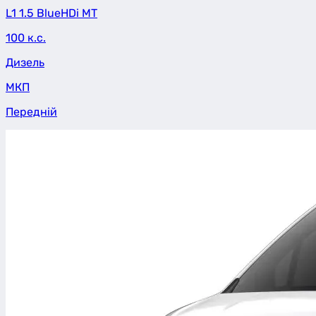
L1 1.5 BlueHDi MT
100 к.с.
Дизель
МКП
Передній